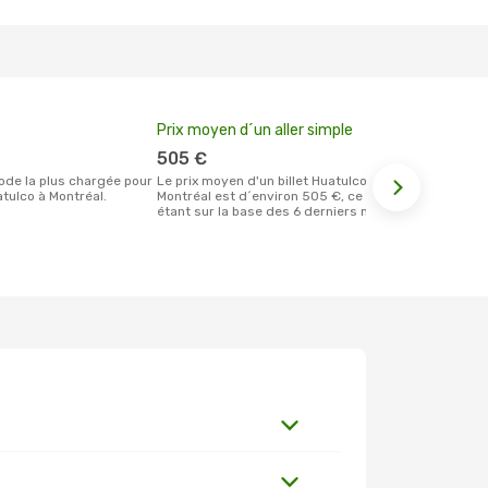
Prix moyen d´un aller simple
Meilleur m
votre rése
505 €
juillet
Le prix moyen d'un billet Huatulco
tulco à Montréal.
Montréal est d´environ 505 €, ce prix
Selon les dernières données, avril est le
étant sur la base des 6 derniers mois.
moment le pl
réservervati
Montréal et 