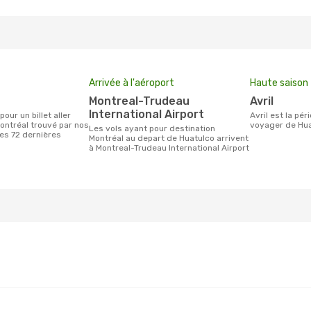
Arrivée à l'aéroport
Haute saison
Montreal-Trudeau
avril
International Airport
avril est la période la plus chargée pour
ontréal trouvé par nos
voyager de Hua
Les vols ayant pour destination
des 72 dernières
Montréal au depart de Huatulco arrivent
à Montreal-Trudeau International Airport