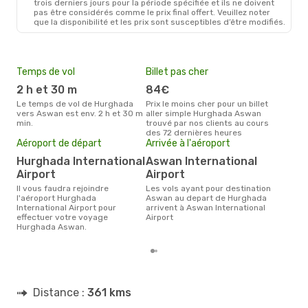
trois derniers jours pour la période spécifiée et ils ne doivent
pas être considérés comme le prix final offert. Veuillez noter
que la disponibilité et les prix sont susceptibles d’être modifiés.
Temps de vol
Billet pas cher
Hau
2 h et 30 m
84€
av
Le temps de vol de Hurghada
Prix le moins cher pour un billet
avril est la période la plus
vers Aswan est env. 2 h et 30 m
aller simple Hurghada Aswan
cha
min.
trouvé par nos clients au cours
Hur
des 72 dernières heures
Pri
Aéroport de départ
Arrivée à l'aéroport
2
Hurghada International
Aswan International
Le prix moyen d'un billet
Airport
Airport
Hur
284 
Il vous faudra rejoindre
Les vols ayant pour destination
des 
l'aéroport Hurghada
Aswan au depart de Hurghada
International Airport pour
arrivent à Aswan International
effectuer votre voyage
Airport
Hurghada Aswan.
Distance :
361 kms