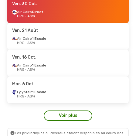
Ven. 30 Oct.
Air Cairo
Direct
HRG
- ASW
Ven. 21 Août
Air Cairo
1 Escale
HRG
- ASW
Ven. 16 Oct.
Air Cairo
1 Escale
HRG
- ASW
Mar. 6 Oct.
Egyptair
1 Escale
HRG
- ASW
Voir plus
Les prix indiqués ci-dessous étaient disponibles au cours des