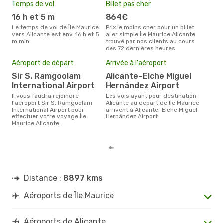
Temps de vol
Billet pas cher
Hau
16 h et 5 m
864€
av
Le temps de vol de Île Maurice
Prix le moins cher pour un billet
avril est la période la plus
vers Alicante est env. 16 h et 5
aller simple Île Maurice Alicante
char
m min.
trouvé par nos clients au cours
Maur
des 72 dernières heures
Mei
Aéroport de départ
Arrivée à l'aéroport
eff
rés
Sir S. Ramgoolam
Alicante–Elche Miguel
International Airport
Hernández Airport
j
Il vous faudra rejoindre
Les vols ayant pour destination
Selon les dernières données,
l'aéroport Sir S. Ramgoolam
Alicante au depart de Île Maurice
janv
International Airport pour
arrivent à Alicante–Elche Miguel
usit
effectuer votre voyage Île
Hernández Airport
rése
Maurice Alicante.
dest
dépa
Distance :
8897 kms
Aéroports de Île Maurice
Aéroports de Alicante