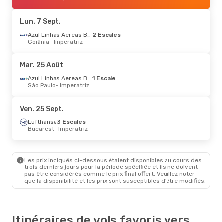
Goiânia
- Imperatriz
Azul Linhas Aereas Brasileiras
1 Escale
Lun. 7 Sept.
Imperatriz
- Goiânia
Azul Linhas Aereas Brasileiras
2 Escales
Goiânia
- Imperatriz
Lun. 24 Août
- Ven. 28 Août
Azul Linhas Aereas Brasileiras
Mar. 25 Août
1 Escale
Goiânia
- Imperatriz
Azul Linhas Aereas Brasileiras
1 Escale
Azul Linhas Aereas Brasileiras
São Paulo
- Imperatriz
1 Escale
Imperatriz
- Goiânia
Ven. 25 Sept.
Ven. 18 Sept.
- Jeu. 24 Sept.
Lufthansa
3 Escales
Bucarest
- Imperatriz
Azul Linhas Aereas Brasileiras
1 Escale
Recife
- Imperatriz
Azul Linhas Aereas Brasileiras
Les prix indiqués ci-dessous étaient disponibles au cours des
1 Escale
trois derniers jours pour la période spécifiée et ils ne doivent
Imperatriz
- Recife
pas être considérés comme le prix final offert. Veuillez noter
que la disponibilité et les prix sont susceptibles d’être modifiés.
Itinéraires de vols favoris vers