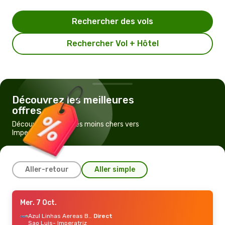
Rechercher des vols
Rechercher Vol + Hôtel
Découvrez les meilleures
offres
Découvrez les vols les moins chers vers
Imperatriz
Aller-retour
Aller simple
Dim. 6 Sept.
Mer. 7 Oct.
- Mar. 15 Sept.
Azul Linhas Aereas Brasileiras
Azul Linhas Aereas Brasileiras
Direct
1 Escale
Sao Luis
- Imperatriz