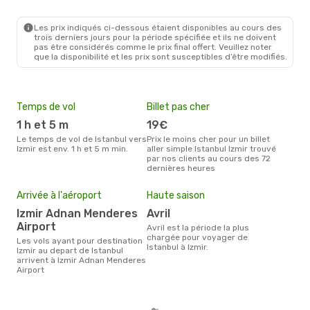
IST
- IZM
Ajet
Direct
IZM
- IST
Les prix indiqués ci-dessous étaient disponibles au cours des
trois derniers jours pour la période spécifiée et ils ne doivent
pas être considérés comme le prix final offert. Veuillez noter
que la disponibilité et les prix sont susceptibles d’être modifiés.
Temps de vol
Billet pas cher
Com
1 h et 5 m
19€
Pegasus Airlines,
Tur
Le temps de vol de Istanbul vers
Prix le moins cher pour un billet
Izmir est env. 1 h et 5 m min.
aller simple Istanbul Izmir trouvé
Les compagnie(s) aérienne(s)
par nos clients au cours des 72
effe
dernières heures
entr
Mei
eff
Arrivée à l'aéroport
Haute saison
rés
Izmir Adnan Menderes
avril
a
Airport
avril est la période la plus
chargée pour voyager de
Selon les dernières données,
Les vols ayant pour destination
Istanbul à Izmir.
juil
Izmir au depart de Istanbul
usit
arrivent à Izmir Adnan Menderes
rése
Airport
dest
dépa