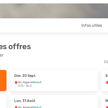
Infos utiles
es offres
er
Fi
Dim. 20 Sept.
S
t.
- Dim. 6 Sept.
Dim. 11 Oct.
- Sam. 17 O
Air Algerie
Direct
GJL
- ALG
ie
Direct
Air Algerie
Direct
G
GJL
- ALG
ie
Direct
Air Algerie
Direct
L
ALG
- GJL
Lun. 31 Août
M
Air Algerie
Direct