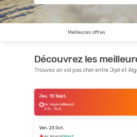
Meilleures offres
Découvrez les meilleur
Trouvez un vol pas cher entre Jijel et Alg
Jeu. 10 Sept.
Ven. 18 Sept.
- Ven. 18 Sept.
Jeu. 3 Sep
Air Algerie
Direct
GJL
- ALG
Air Algerie
Direct
Air Alger
GJL
- ALG
GJL
- AL
Air Algerie
Direct
Air Alger
ALG
- GJL
ALG
- GJ
Ven. 23 Oct.
Air Algerie
Direct