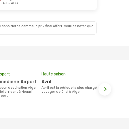
GJL
- ALG
 considérés comme le prix final offert. Veuillez noter que
roport
Haute saison
Compagnie
umediene Airport
avril
Air Alger
avril est la période la plus chargée pour
Les compagnie(s) aérienne(s)
jel arrivent à Houari
voyager de Jijel à Alger.
effectuant d
rport
et Alger