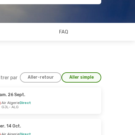
FAQ
ltrer par
Aller-retour
Aller simple
am. 26 Sept.
ct.
Air Algerie
Direct
GJL
- ALG
er. 14 Oct.
Air Algerie
Direct