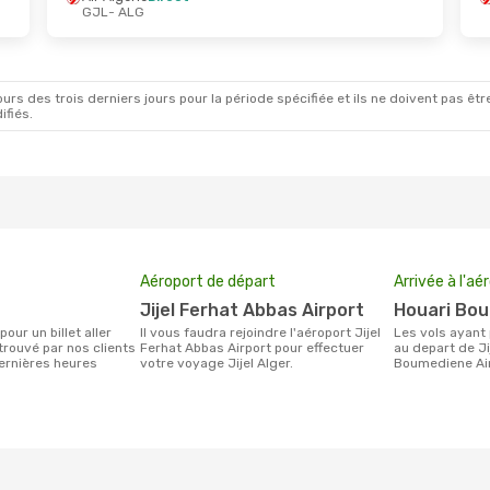
GJL
- ALG
rs des trois derniers jours pour la période spécifiée et ils ne doivent pas être
ifiés.
Aéroport de départ
Arrivée à l'aé
Jijel Ferhat Abbas Airport
Houari Bo
Il vous faudra rejoindre l'aéroport Jijel
Les vols ayant pour destination Alger
 trouvé par nos clients
Ferhat Abbas Airport pour effectuer
au depart de Ji
ernières heures
votre voyage Jijel Alger.
Boumediene Ai