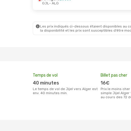
GJL
- ALG
Les prix indiqués ci-dessous étaient disponibles au cou
la disponibilité et les prix sont susceptibles d’être mod
Temps de vol
Billet pas cher
40 minutes
16€
Le temps de vol de Jijel vers Alger est
Prix le moins cher pour un billet aller
env. 40 minutes min.
simple Jijel Alger
au cours des 72 d