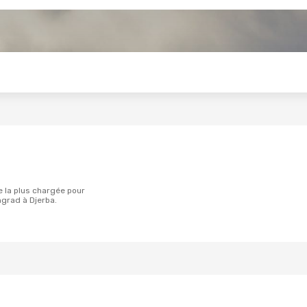
s
ngrad à Djerba.