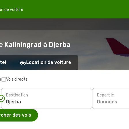
on de voiture
e Kaliningrad à Djerba
tel
Location de voiture
s
Vols directs
Destination
Départ le
Données
cher des vols