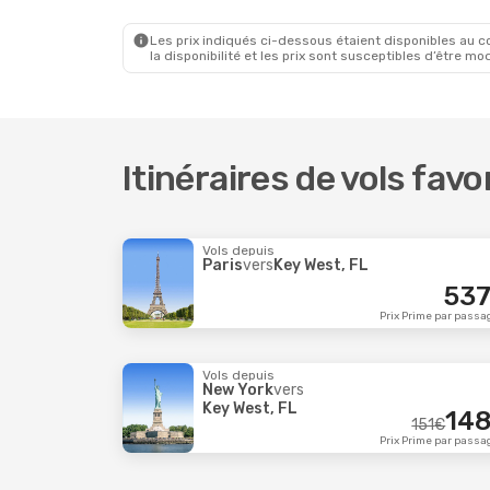
292
€
American Airlines
1 Escale
America
Key West, FL
- Boston
Key Wes
Prix Prime par passager
Les prix indiqués ci-dessous étaient disponibles au cou
la disponibilité et les prix sont susceptibles d’être mod
Itinéraires de vols favo
Vols depuis
Paris
vers
Key West, FL
53
Prix Prime par passa
Vols depuis
New York
vers
Key West, FL
14
151
€
Prix Prime par passa