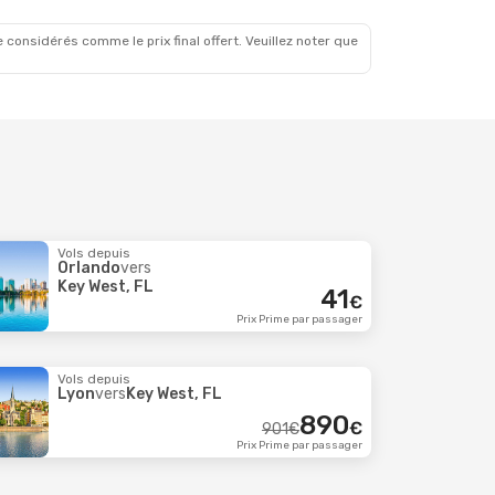
870
€
scales
Prix Prime par passager
 considérés comme le prix final offert. Veuillez noter que
Vols depuis
Orlando
vers
Key West, FL
41
€
Prix Prime par passager
Vols depuis
Lyon
vers
Key West, FL
890
€
901
€
Prix Prime par passager