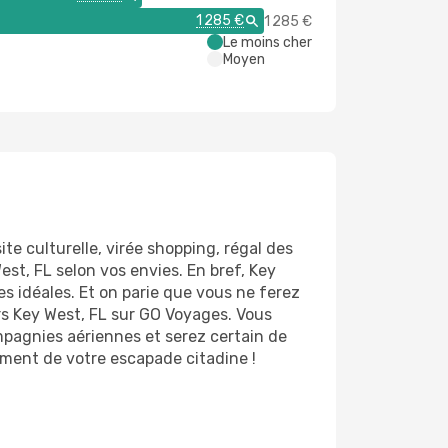
1 285 €
1 285 €
Le moins cher
Moyen
te culturelle, virée shopping, régal des
st, FL selon vos envies. En bref, Key
es idéales. Et on parie que vous ne ferez
rs Key West, FL sur GO Voyages. Vous
mpagnies aériennes et serez certain de
nement de votre escapade citadine !