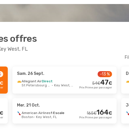
es offres
Key West, FL
Fi
Sam. 26 Sept.
D
%
-13 %
ept.
- Lun. 7 Sept.
Sam. 22 Août
- Dim.
47
Allegiant Air
Direct
€
€
54
€
St Petersbourg FL
- Key West, FL
n Airlines
Direct
American Airlines
1 E
214
€
ger
Prix Prime par passager
Key West, FL
Houston
- Key West, F
209
€
n Airlines
Direct
American Airlines
1 E
t, FL
- Miami
Key West, FL
- Housto
Prix Prime par passager
Mer. 21 Oct.
J
164
€
€
American Airlines
1 Escale
165
€
ct.
- Mer. 21 Oct.
Sam. 3 Oct.
- Mer. 7 
Boston
- Key West, FL
ger
Prix Prime par passager
n Airlines
Direct
American Airlines
1 E
308
€
Key West, FL
Paris
- Key West, FL