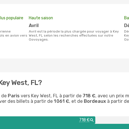
lus populaire
Haute saison
Ba
r
avril
avril est la période la plus chargée pour voyager à Key
décembre est la période la moins chargée pour voyager à
ols en avion vers
West, FL selon les recherches effectuées sur notre
Ke
Govoyages.
Go
Key West, FL?
s de
Paris
vers Key West, FL à partir de
718 €
, avec un prix
er des billets à partir de
1 061 €
, et de
Bordeaux
à partir d
718 €