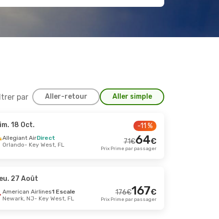
ltrer par
Aller-retour
Aller simple
im. 18 Oct.
-11 %
 30 Août
64
Allegiant Air
Direct
€
71
€
Orlando
- Key West, FL
scale
255
€
Prix Prime par passager
L
244
€
scale
n
Prix Prime par passager
eu. 27 Août
167
€
American Airlines
1 Escale
176
€
Oct.
Newark, NJ
- Key West, FL
Prix Prime par passager
scale