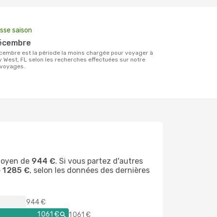
sse saison
décembre
y West, FL selon les recherches effectuées sur notre
voyages.
 moyen de
944 €
. Si vous partez d'autres
e
1 285 €
, selon les données des dernières
944 €
1 061 €
1 061 €