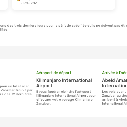
JRO
- ZNZ
ept.
- Dim. 20 Sept.
Sam. 3 Oct.
- Dim. 4 O
cket Ltd
Direct
World Ticket Ltd
Direct
Z
JRO
- ZNZ
cket Ltd
Direct
World Ticket Ltd
Direct
O
ZNZ
- JRO
rs des trois derniers jours pour la période spécifiée et ils ne doivent pas être
ifiés.
Aéroport de départ
Arrivée à l'aé
Kilimanjaro International
Abeid Amani Karume
Airport
Internation
 Zanzibar trouvé par
Il vous faudra rejoindre l'aéroport
Les vols ayant pour destination
urs des 72 dernières
Kilimanjaro International Airport pour
Zanzibar au dep
effectuer votre voyage Kilimanjaro
arrivent à Abe
Zanzibar.
International A