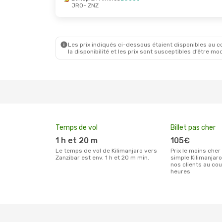
JRO
- ZNZ
Jeu. 27 Août
- Lun. 31 Août
Mer. 16 S
Ethiopian Airlines
Direct
World Ti
JRO
- ZNZ
JRO
- ZN
World Ticket Ltd
Direct
World Ti
ZNZ
- JRO
ZNZ
- JR
Les prix indiqués ci-dessous étaient disponibles au cou
la disponibilité et les prix sont susceptibles d’être mod
Temps de vol
Billet pas cher
1 h et 20 m
105€
Le temps de vol de Kilimanjaro vers
Prix le moins cher pour un billet aller
Zanzibar est env. 1 h et 20 m min.
simple Kilimanjaro
nos clients au co
heures