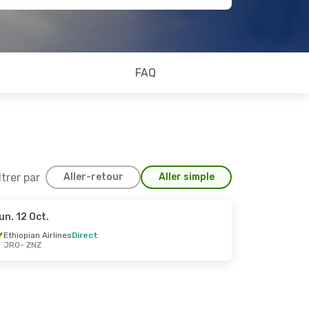
FAQ
ltrer par
Aller-retour
Aller simple
un. 12 Oct.
 Oct.
Ethiopian Airlines
Direct
JRO
- ZNZ
t