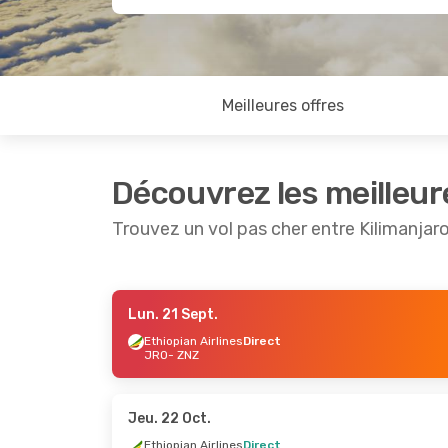
Meilleures offres
Découvrez les meilleur
Trouvez un vol pas cher entre Kilimanjar
Lun. 21 Sept.
Jeu. 3 Sept.
- Jeu. 10 Sept.
Jeu. 15 Oc
Ethiopian Airlines
Direct
JRO
- ZNZ
Ethiopian Airlines
Direct
Ethiopian
JRO
- ZNZ
JRO
- ZN
World Ticket Ltd
Direct
World Ti
ZNZ
- JRO
ZNZ
- JR
Jeu. 22 Oct.
Ethiopian Airlines
Direct