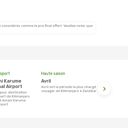
ct.
 considérés comme le prix final offert. Veuillez noter que
roport
Haute saison
Compagnie
avril
Ethiopia
al Airport
avril est la période la plus chargée pour
Les compagnie(s) aérienne(s)
voyager de Kilimanjaro à Zanzibar.
effectuant d
Kilimanjaro 
art de Kilimanjaro
id Amani Karume
irport