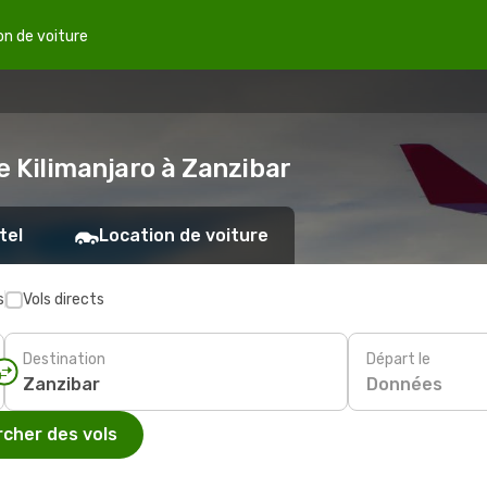
on de voiture
e Kilimanjaro à Zanzibar
tel
Location de voiture
s
Vols directs
Destination
Départ le
Données
cher des vols