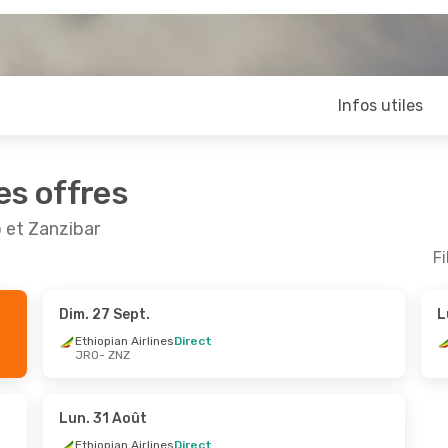
Infos utiles
es offres
o et Zanzibar
Fi
Dim. 27 Sept.
L
t.
- Sam. 17 Oct.
Dim. 25 Oct.
- Lun. 26
Ethiopian Airlines
Direct
JRO
- ZNZ
 Airlines
Direct
Ethiopian Airlines
Direc
Z
JRO
- ZNZ
cket Ltd
Direct
World Ticket Ltd
Direct
O
ZNZ
- JRO
Lun. 31 Août
Ethiopian Airlines
Direct