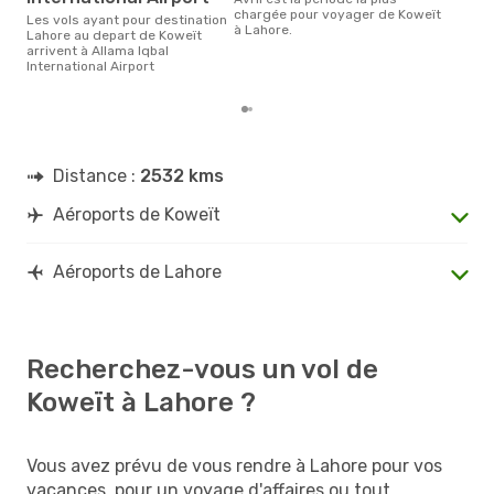
Selon les dernières données,
chargée pour voyager de Koweït
Les vols ayant pour destination
avri
à Lahore.
Lahore au depart de Koweït
pour
arrivent à Allama Iqbal
d´un
International Airport
et a
Distance :
2532 kms
Aéroports de Koweït
Aéroports de Lahore
Recherchez-vous un vol de
Koweït à Lahore ?
Vous avez prévu de vous rendre à Lahore pour vos
vacances, pour un voyage d'affaires ou tout