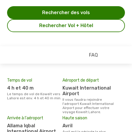
Rechercher des vols
Rechercher Vol + Hôtel
FAQ
Temps de vol
Aéroport de départ
Com
4 h et 40 m
Kuwait International
J
Airport
Le temps de vol de Koweït vers
Les compagnie(s) aérienne(s)
Lahore est env. 4 h et 40 m min.
effe
Il vous faudra rejoindre
entr
l'aéroport Kuwait International
Airport pour effectuer votre
Mei
voyage Koweït Lahore.
eff
Arrivée à l'aéroport
Haute saison
rés
Allama Iqbal
avril
s
International Airport
avril est la période la plus