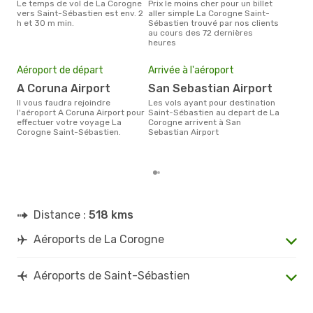
Le temps de vol de La Corogne
Prix le moins cher pour un billet
avril est la période la plus
vers Saint-Sébastien est env. 2
aller simple La Corogne Saint-
cha
h et 30 m min.
Sébastien trouvé par nos clients
Cor
au cours des 72 dernières
heures
Mei
eff
rés
Aéroport de départ
Arrivée à l'aéroport
a
A Coruna Airport
San Sebastian Airport
Selon les dernières données,
Il vous faudra rejoindre
Les vols ayant pour destination
août
l'aéroport A Coruna Airport pour
Saint-Sébastien au depart de La
pour
effectuer votre voyage La
Corogne arrivent à San
d´un
Corogne Saint-Sébastien.
Sebastian Airport
Séba
Cor
Distance :
518 kms
Aéroports de La Corogne
Aéroports de Saint-Sébastien