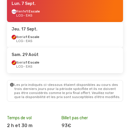
Lun. 7 Sept.
Renfe
1 Escale
LCG
- EAS
Jeu. 17 Sept.
Iberia
1 Escale
LCG
- EAS
Sam. 29 Août
Iberia
1 Escale
LCG
- EAS
Les prix indiqués ci-dessous étaient disponibles au cours des
trois derniers jours pour la période spécifiée et ils ne doivent
pas être considérés comme le prix final offert. Veuillez noter
que la disponibilité et les prix sont susceptibles d’être modifiés.
Temps de vol
Billet pas cher
Hau
2 h et 30 m
93€
av