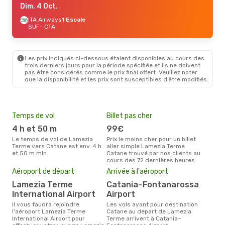
Dim. 4 Oct.
ITA Airways
1 Escale
SUF
- CTA
Les prix indiqués ci-dessous étaient disponibles au cours des
trois derniers jours pour la période spécifiée et ils ne doivent
pas être considérés comme le prix final offert. Veuillez noter
que la disponibilité et les prix sont susceptibles d’être modifiés.
Temps de vol
Billet pas cher
Hau
4 h et 50 m
99€
av
Le temps de vol de Lamezia
Prix le moins cher pour un billet
avril est la période la plus
Terme vers Catane est env. 4 h
aller simple Lamezia Terme
cha
et 50 m min.
Catane trouvé par nos clients au
Lam
cours des 72 dernières heures
Mei
Aéroport de départ
Arrivée à l'aéroport
eff
Lamezia Terme
Catania–Fontanarossa
rés
International Airport
Airport
av
Il vous faudra rejoindre
Les vols ayant pour destination
Selon les dernières données,
l'aéroport Lamezia Terme
Catane au depart de Lamezia
avri
International Airport pour
Terme arrivent à Catania–
pour