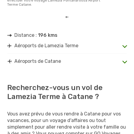
effectuer votre voyage Lamezia
Fontanarossa Airport
d´un
Terme Catane.
et 
Distance :
196 kms
Aéroports de Lamezia Terme
Aéroports de Catane
Recherchez-vous un vol de
Lamezia Terme à Catane ?
Vous avez prévu de vous rendre à Catane pour vos
vacances, pour un voyage d'affaires ou tout
simplement pour aller rendre visite à votre famille ou
à des amis ? Vous pouvez compter sur GO Voyages