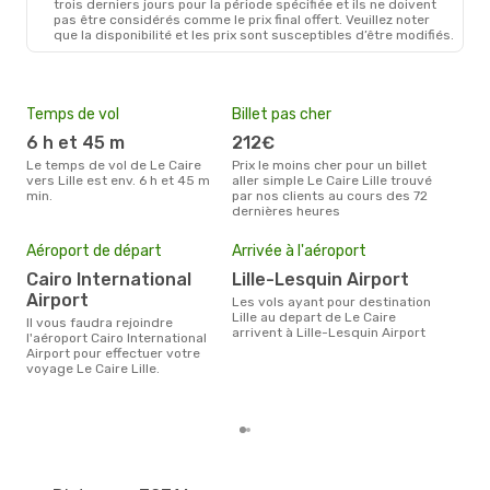
trois derniers jours pour la période spécifiée et ils ne doivent
pas être considérés comme le prix final offert. Veuillez noter
que la disponibilité et les prix sont susceptibles d’être modifiés.
Temps de vol
Billet pas cher
Hau
6 h et 45 m
212€
av
Le temps de vol de Le Caire
Prix le moins cher pour un billet
avril est la période la plus
vers Lille est env. 6 h et 45 m
aller simple Le Caire Lille trouvé
cha
min.
par nos clients au cours des 72
Cair
dernières heures
Mei
eff
Aéroport de départ
Arrivée à l'aéroport
rés
Cairo International
Lille-Lesquin Airport
ma
Airport
Les vols ayant pour destination
Selon les dernières données,
Lille au depart de Le Caire
Il vous faudra rejoindre
janv
arrivent à Lille-Lesquin Airport
l'aéroport Cairo International
usit
Airport pour effectuer votre
rése
voyage Le Caire Lille.
dest
de L