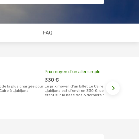
FAQ
Prix moyen d´un aller simple
Meilleur m
votre rése
330 €
novemb
Le prix moyen d'un billet Le Caire
aire à Ljubljana.
Ljubljana est d´environ 330 €, ce prix
Selon les dernières données, mars est
étant sur la base des 6 derniers mois.
le moment le
réservervati
Ljubljana et