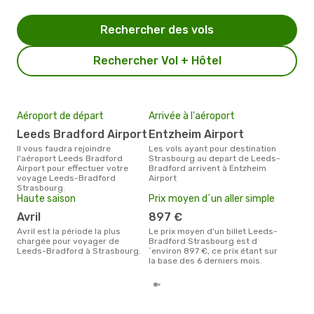
Rechercher des vols
Rechercher Vol + Hôtel
Aéroport de départ
Arrivée à l'aéroport
Mei
eff
Leeds Bradford Airport
Entzheim Airport
rés
Il vous faudra rejoindre
Les vols ayant pour destination
a
l'aéroport Leeds Bradford
Strasbourg au depart de Leeds-
Airport pour effectuer votre
Bradford arrivent à Entzheim
Selon les dernières données,
voyage Leeds-Bradford
Airport
août
Strasbourg.
pour
Haute saison
Prix moyen d´un aller simple
d´un
Str
avril
897 €
Lee
avril est la période la plus
Le prix moyen d'un billet Leeds-
chargée pour voyager de
Bradford Strasbourg est d
Leeds-Bradford à Strasbourg.
´environ 897 €, ce prix étant sur
la base des 6 derniers mois.