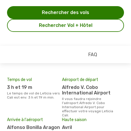
Rechercher des vols
Rechercher Vol + Hôtel
FAQ
Temps de vol
Aéroport de départ
Pri
3 h et 19 m
Alfredo V. Cobo
13
International Airport
Le temps de vol de Leticia vers
Le prix moyen d'un billet Leticia
Cali est env. 3 h et 19 m min.
Cali
Il vous faudra rejoindre
étan
l'aéroport Alfredo V. Cobo
moi
International Airport pour
effectuer votre voyage Leticia
Cali.
Arrivée à l'aéroport
Haute saison
Alfonso Bonilla Aragon
avril