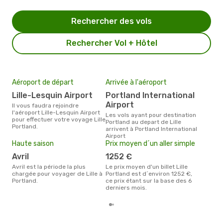
Rechercher des vols
Rechercher Vol + Hôtel
Aéroport de départ
Arrivée à l'aéroport
Mei
eff
Lille-Lesquin Airport
Portland International
rés
Airport
Il vous faudra rejoindre
s
l'aéroport Lille-Lesquin Airport
Les vols ayant pour destination
pour effectuer votre voyage Lille
Portland au depart de Lille
Selon les dernières données,
Portland.
arrivent à Portland International
avri
Airport
pour
Haute saison
Prix moyen d´un aller simple
d´un
Port
avril
1252 €
avril est la période la plus
Le prix moyen d'un billet Lille
chargée pour voyager de Lille à
Portland est d´environ 1252 €,
Portland.
ce prix étant sur la base des 6
derniers mois.