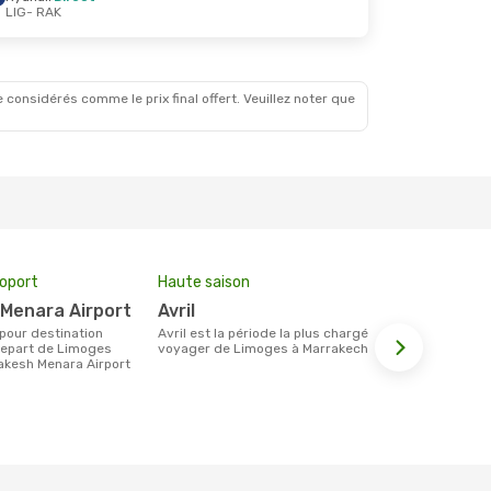
LIG
- RAK
26 Août
 considérés comme le prix final offert. Veuillez noter que
roport
Haute saison
Compagnie
 Menara Airport
avril
Ryanair
avril est la période la plus chargée pour
Les compagnie(s) aérienne(s)
depart de Limoges
voyager de Limoges à Marrakech .
effectuant d
rakesh Menara Airport
Limoges et 