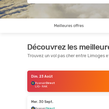
Meilleures offres
Découvrez les meilleur
Trouvez un vol pas cher entre Limoges 
Dim. 23 Août
Mer. 7 Oct.
- Mer. 14 Oct.
Dim. 6 Se
Ryanair
Direct
LIG
- RAK
Ryanair
Direct
Ryanair
LIG
- RAK
LIG
- RA
Ryanair
Direct
Ryanair
RAK
- LIG
RAK
- LI
Mer. 30 Sept.
Ryanair
Direct