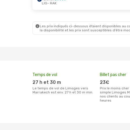
LIG
- RAK
Mer. 30 Sept.
- Mer. 7 Oct.
Dim. 18 O
Ryanair
Direct
Ryanair
LIG
- RAK
LIG
- RA
Ryanair
Direct
Ryanair
RAK
- LIG
RAK
- LI
Les prix indiqués ci-dessous étaient disponibles au cou
la disponibilité et les prix sont susceptibles d’être mod
Temps de vol
Billet pas cher
27 h et 30 m
23€
Le temps de vol de Limoges vers
Prix le moins cher pour un billet aller
Marrakech est env. 27 h et 30 m min.
simple Limoges M
nos clients au co
heures