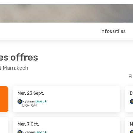
Infos utiles
es offres
et Marrakech
Fi
Mer. 23 Sept.
D
pt.
- Mer. 9 Sept.
Dim. 20 Sept.
- Mer. 
Ryanair
Direct
LIG
- RAK
Direct
Ryanair
Direct
K
LIG
- RAK
Direct
Ryanair
Direct
G
RAK
- LIG
Mer. 7 Oct.
M
Ryanair
Direct