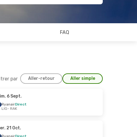
FAQ
ltrer par
Aller-retour
Aller simple
im. 6 Sept.
23 Sept.
Ryanair
Direct
LIG
- RAK
er. 21 Oct.
Ryanair
Direct