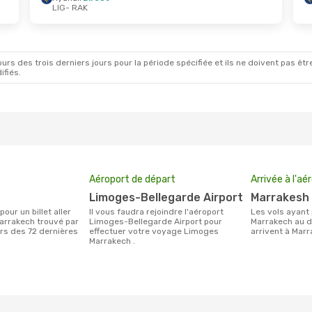
LIG
- RAK
ct.
- Dim. 18 Oct.
Mer. 26 Août
- Mer. 
Direct
Ryanair
Direct
K
LIG
- RAK
Direct
Ryanair
Direct
G
RAK
- LIG
rs des trois derniers jours pour la période spécifiée et ils ne doivent pas être
ifiés.
Aéroport de départ
Arrivée à l'aé
Limoges-Bellegarde Airport
Marrakesh
Il vous faudra rejoindre l'aéroport
Les vols ayant pour destination
arrakech trouvé par
Limoges-Bellegarde Airport pour
Marrakech au 
urs des 72 dernières
effectuer votre voyage Limoges
arrivent à Mar
Marrakech .