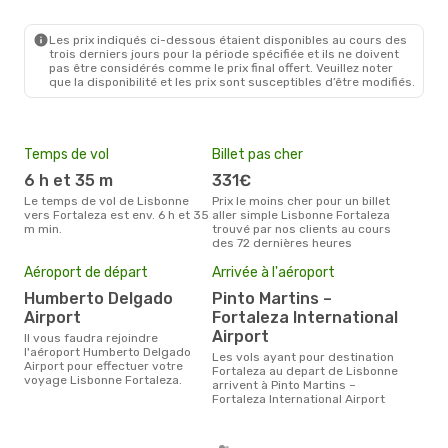
LIS
- FOR
Iberia
1 Escale
FOR
- LIS
Les prix indiqués ci-dessous étaient disponibles au cours des
trois derniers jours pour la période spécifiée et ils ne doivent
pas être considérés comme le prix final offert. Veuillez noter
que la disponibilité et les prix sont susceptibles d’être modifiés.
Temps de vol
Billet pas cher
Hau
6 h et 35 m
331€
av
Le temps de vol de Lisbonne
Prix le moins cher pour un billet
avril est la période la plus
vers Fortaleza est env. 6 h et 35
aller simple Lisbonne Fortaleza
cha
m min.
trouvé par nos clients au cours
Lisb
des 72 dernières heures
Pri
Aéroport de départ
Arrivée à l'aéroport
8
Humberto Delgado
Pinto Martins –
Le prix moyen d'un billet
Airport
Fortaleza International
Lisb
Airport
´env
Il vous faudra rejoindre
la b
l'aéroport Humberto Delgado
Les vols ayant pour destination
Airport pour effectuer votre
Fortaleza au depart de Lisbonne
voyage Lisbonne Fortaleza.
arrivent à Pinto Martins –
Fortaleza International Airport