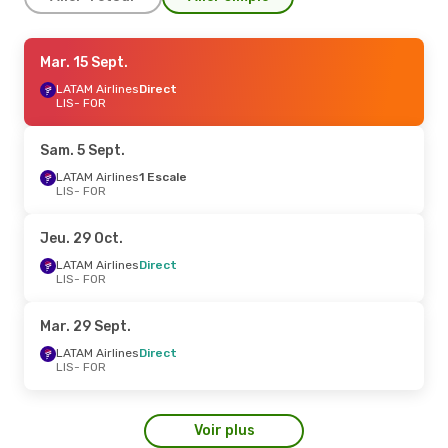
Lun. 14 Sept.
Mar. 15 Sept.
- Lun. 21 Sept.
LATAM Airlines
LATAM Airlines
Direct
Direct
LIS
LIS
- FOR
- FOR
LATAM Airlines
Direct
FOR
- LIS
Sam. 5 Sept.
Lun. 19 Oct.
LATAM Airlines
- Sam. 31 Oct.
1 Escale
LIS
- FOR
LATAM Airlines
Direct
LIS
- FOR
LATAM Airlines
Direct
Jeu. 29 Oct.
FOR
- LIS
LATAM Airlines
Direct
LIS
- FOR
Mar. 29 Sept.
- Lun. 5 Oct.
TAP Portugal
Direct
Mar. 29 Sept.
LIS
- FOR
TAP Portugal
Direct
LATAM Airlines
Direct
FOR
- LIS
LIS
- FOR
Mar. 25 Août
- Mar. 1 Sept.
Voir plus
Iberia
1 Escale