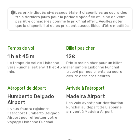
LIS
- FNC
Ryanair
Direct
FNC
- LIS
Les prix indiqués ci-dessous étaient disponibles au cours des
trois derniers jours pour la période spécifiée et ils ne doivent
pas être considérés comme le prix final offert. Veuillez noter
que la disponibilité et les prix sont susceptibles d’être modifiés.
Temps de vol
Billet pas cher
Hau
1 h et 45 m
12€
av
Le temps de vol de Lisbonne
Prix le moins cher pour un billet
avril est la période la plus
vers Funchal est env. 1 h et 45 m
aller simple Lisbonne Funchal
cha
min.
trouvé par nos clients au cours
Lisb
des 72 dernières heures
Pri
Aéroport de départ
Arrivée à l'aéroport
9
Humberto Delgado
Madeira Airport
Le prix moyen d'un billet
Lisb
Airport
Les vols ayant pour destination
94 €
Funchal au depart de Lisbonne
Il vous faudra rejoindre
des 
arrivent à Madeira Airport
l'aéroport Humberto Delgado
Airport pour effectuer votre
voyage Lisbonne Funchal.