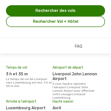
Rechercher des vols
Rechercher Vol + Hôtel
FAQ
Temps de vol
Aéroport de départ
Pri
3 h et 35 m
Liverpool John Lennon
8
Airport
Le temps de vol de Liverpool
Le prix moyen d'un billet
vers Luxembourg est env. 3 h et
Liv
Il vous faudra rejoindre
35 m min.
´env
l'aéroport Liverpool John
la b
Lennon Airport pour effectuer
votre voyage Liverpool
Luxembourg.
Arrivée à l'aéroport
Haute saison
Luxembourg Airport
avril