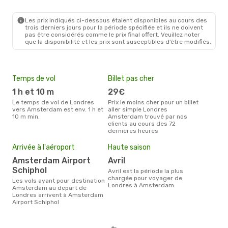
LON
- AMS
Easyjet
Direct
AMS
- LON
Les prix indiqués ci-dessous étaient disponibles au cours des
trois derniers jours pour la période spécifiée et ils ne doivent
pas être considérés comme le prix final offert. Veuillez noter
que la disponibilité et les prix sont susceptibles d’être modifiés.
Temps de vol
Billet pas cher
Com
1 h et 10 m
29€
Easyjet, Klm Royal
Dut
Le temps de vol de Londres
Prix le moins cher pour un billet
vers Amsterdam est env. 1 h et
aller simple Londres
Les compagnie(s) aérienne(s)
10 m min.
Amsterdam trouvé par nos
effe
clients au cours des 72
ent
dernières heures
Mei
eff
Arrivée à l'aéroport
Haute saison
rés
Amsterdam Airport
avril
n
Schiphol
avril est la période la plus
Selon les dernières données,
chargée pour voyager de
Les vols ayant pour destination
avri
Londres à Amsterdam.
Amsterdam au depart de
pour
Londres arrivent à Amsterdam
d´un
Airport Schiphol
Ams
Lon