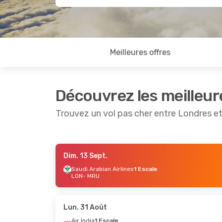
Meilleures offres
Découvrez les meilleur
Trouvez un vol pas cher entre Londres et
Dim. 13 Sept.
Lun. 28 Sept.
- Dim. 4 Oct.
Lun. 21 
Saudi Arabian Airlines
1 Escale
LON
- MRU
Kenya Airways
1 Escale
Kenya 
LON
- MRU
LON
- 
Kenya Airways
1 Escale
Kenya 
MRU
- LON
MRU
- 
Lun. 31 Août
Air India
1 Escale