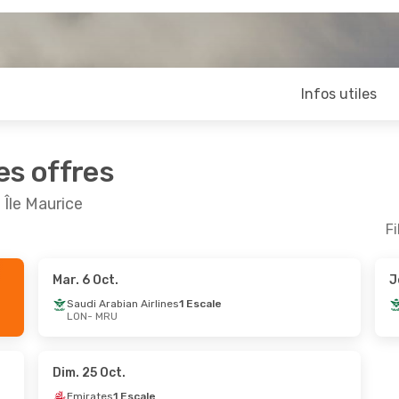
Infos utiles
es offres
 Île Maurice
Fi
Mar. 6 Oct.
J
Sept.
- Sam. 26 Sept.
Mar. 1 Sept.
- Mar. 
Saudi Arabian Airlines
1 Escale
LON
- MRU
Airways
1 Escale
Emirates
1 Escale
MRU
LON
- MRU
Airways
1 Escale
Emirates
1 Escale
LON
MRU
- LON
Dim. 25 Oct.
Emirates
1 Escale