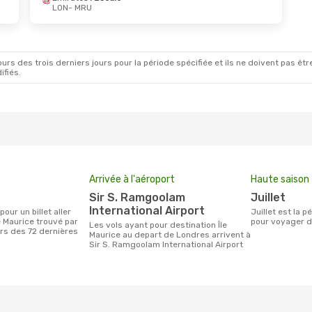
LON
- MRU
Oct.
- Lun. 26 Oct.
Dim. 23 Août
- Mar.
Swiss International Air Lines
1 Escale
Air Mauritius
Direct
MRU
LON
- MRU
ways
1 Escale
Air Mauritius
Direct
LON
MRU
- LON
rs des trois derniers jours pour la période spécifiée et ils ne doivent pas être
ifiés.
Arrivée à l'aéroport
Haute saison
Sir S. Ramgoolam
juillet
International Airport
juillet est la période la plus chargée
e Maurice trouvé par
pour voyager d
Les vols ayant pour destination Île
urs des 72 dernières
Maurice au depart de Londres arrivent à
Sir S. Ramgoolam International Airport