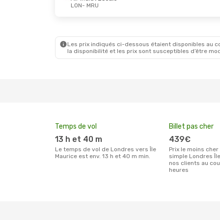
LON
- MRU
Mer. 7 Oct.
- Jeu. 15 Oct.
Sam. 24 
Turkish Airlines
1 Escale
LON
- MRU
LON
- 
Turkish Airlines
1 Escale
ITA Air
MRU
- LON
MRU
- 
Les prix indiqués ci-dessous étaient disponibles au cou
la disponibilité et les prix sont susceptibles d’être mod
Temps de vol
Billet pas cher
13 h et 40 m
439€
Le temps de vol de Londres vers Île
Prix le moins cher pour un billet aller
Maurice est env. 13 h et 40 m min.
simple Londres Îl
nos clients au co
heures