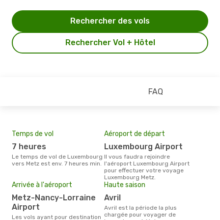
Rechercher des vols
Rechercher Vol + Hôtel
FAQ
Temps de vol
Aéroport de départ
Pri
7 heures
Luxembourg Airport
8
Le temps de vol de Luxembourg
Il vous faudra rejoindre
Le prix moyen d'un billet
vers Metz est env. 7 heures min.
l'aéroport Luxembourg Airport
Lux
pour effectuer votre voyage
842 
Luxembourg Metz.
des 
Arrivée à l'aéroport
Haute saison
Metz-Nancy-Lorraine
avril
Airport
avril est la période la plus
chargée pour voyager de
Les vols ayant pour destination