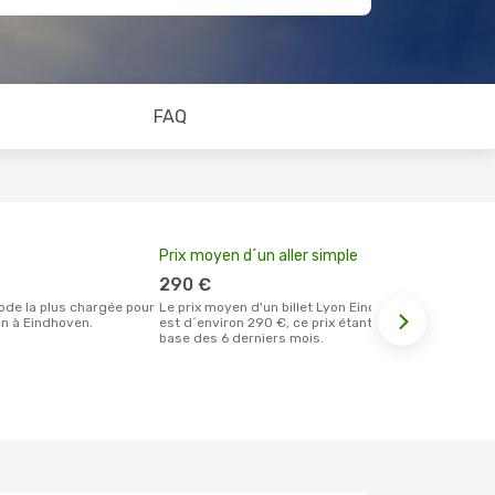
FAQ
Prix moyen d´un aller simple
Meilleur m
votre rése
290 €
octobre
Le prix moyen d'un billet Lyon Eindhoven
n à Eindhoven.
est d´environ 290 €, ce prix étant sur la
Selon les dernières données, octobre
base des 6 derniers mois.
est le momen
effectuer la
destination 
de Lyon