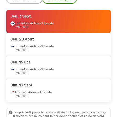
Sam. 19 Sept.
Jeu. 3 Sept.
- Mar. 22 Sept.
Austrian Airlines
Lot Polish Airlines
1 Escale
1 Escale
LYS
LYS
- KSC
- KSC
Austrian Airlines
1 Escale
KSC
- LYS
Jeu. 20 Août
Dim. 6 Sept.
Lot Polish Airlines
- Ven. 11 Sept.
1 Escale
LYS
- KSC
Austrian Airlines
1 Escale
LYS
- KSC
Austrian Airlines
1 Escale
Jeu. 15 Oct.
KSC
- LYS
Lot Polish Airlines
1 Escale
LYS
- KSC
Dim. 23 Août
- Dim. 30 Août
Austrian Airlines
1 Escale
Dim. 13 Sept.
LYS
- KSC
Austrian Airlines
1 Escale
Austrian Airlines
1 Escale
KSC
- LYS
LYS
- KSC
Sam. 24 Oct.
- Mer. 28 Oct.
Les prix indiqués ci-dessous étaient disponibles au cours des
Lufthansa
2 Escales
trois derniers jours pour la période spécifiée et ils ne doivent