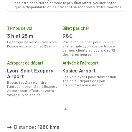
LYS
- KSC
pas être considérés comme le prix final offert. Veuillez noter
Lufthansa
2 Escales
que la disponibilité et les prix sont susceptibles d’être modifiés.
KSC
- LYS
Temps de vol
Billet pas cher
Hau
3 h et 25 m
98€
av
Le temps de vol de Lyon vers
Prix le moins cher pour un billet
avril est la période la plus
Kosice est env. 3 h et 25 m min.
aller simple Lyon Kosice trouvé
cha
par nos clients au cours des 72
Kosi
dernières heures
Mei
Aéroport de départ
Arrivée à l'aéroport
eff
rés
Lyon-Saint Exupéry
Kosice Airport
Airport
a
Les vols ayant pour destination
Kosice au depart de Lyon
Il vous faudra rejoindre
Selon les dernières données,
arrivent à Kosice Airport
l'aéroport Lyon-Saint Exupéry
mai 
Airport pour effectuer votre
pour
voyage Lyon Kosice.
d´un
et a
Distance :
1280 kms