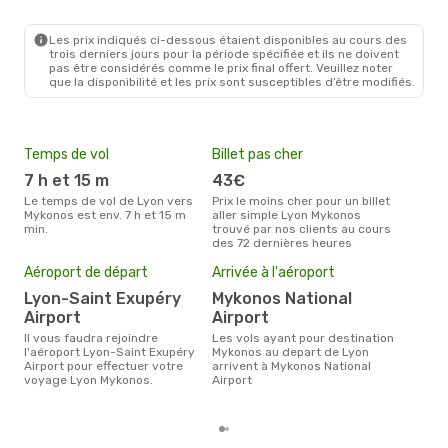
LYS
- JMK
Vueling
1 Escale
JMK
- LYS
Les prix indiqués ci-dessous étaient disponibles au cours des
trois derniers jours pour la période spécifiée et ils ne doivent
pas être considérés comme le prix final offert. Veuillez noter
que la disponibilité et les prix sont susceptibles d’être modifiés.
Temps de vol
Billet pas cher
Hau
7 h et 15 m
43€
av
Le temps de vol de Lyon vers
Prix le moins cher pour un billet
avril est la période la plus
Mykonos est env. 7 h et 15 m
aller simple Lyon Mykonos
cha
min.
trouvé par nos clients au cours
Myk
des 72 dernières heures
Pri
4
Aéroport de départ
Arrivée à l'aéroport
Le prix moyen d'un billet Lyon
Lyon-Saint Exupéry
Mykonos National
Myk
Airport
Airport
ce p
dern
Il vous faudra rejoindre
Les vols ayant pour destination
l'aéroport Lyon-Saint Exupéry
Mykonos au depart de Lyon
Airport pour effectuer votre
arrivent à Mykonos National
voyage Lyon Mykonos.
Airport