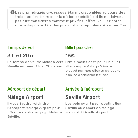
Les prix indiqués ci-dessous étaient disponibles au cours des
trois derniers jours pour la période spécifiée et ils ne doivent
pas être considérés comme le prix final offert. Veuillez noter
que la disponibilité et les prix sont susceptibles d’être modifiés.
Temps de vol
Billet pas cher
Hau
3 h et 20 m
18€
av
Le temps de vol de Malaga vers
Prix le moins cher pour un billet
avril est la période la plus
Séville est env. 3 h et 20 m min.
aller simple Malaga Séville
cha
trouvé par nos clients au cours
Mala
des 72 dernières heures
Mei
eff
Aéroport de départ
Arrivée à l'aéroport
rés
Málaga Airport
Seville Airport
av
Il vous faudra rejoindre
Les vols ayant pour destination
Selon les dernières données,
l'aéroport Málaga Airport pour
Séville au depart de Malaga
nov
effectuer votre voyage Malaga
arrivent à Seville Airport
usit
Séville.
rése
dest
dép