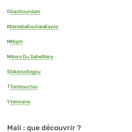
G
Gao
Goundam
K
Kenieba
Koutiala
Kayes
M
Mopti
N
Nioro Du Sahel
Nara
S
Sikasso
Segou
T
Tombouctou
Y
Yelimane
Mali : que découvrir ?