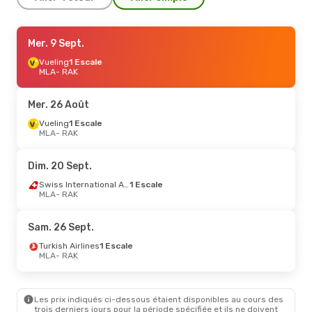
Dim. 13 Sept.
Mer. 9 Sept.
- Sam. 19 Sept.
Vueling
1 Escale
Swiss International Air Lines
1 Escale
MLA
MLA
- RAK
- RAK
Aegean Airlines
1 Escale
RAK
- MLA
Mer. 26 Août
Lun. 24 Août
Vueling
1 Escale
- Jeu. 27 Août
MLA
- RAK
Turkish Airlines
1 Escale
MLA
- RAK
Turkish Airlines
1 Escale
Dim. 20 Sept.
RAK
- MLA
Swiss International Air Lines
1 Escale
MLA
- RAK
Ven. 4 Sept.
- Ven. 11 Sept.
Turkish Airlines
1 Escale
Sam. 26 Sept.
MLA
- RAK
Turkish Airlines
1 Escale
Turkish Airlines
1 Escale
RAK
- MLA
MLA
- RAK
Les prix indiqués ci-dessous étaient disponibles au cours des
trois derniers jours pour la période spécifiée et ils ne doivent