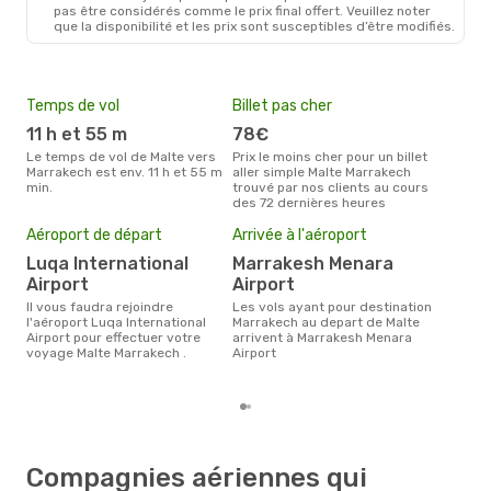
pas être considérés comme le prix final offert. Veuillez noter
que la disponibilité et les prix sont susceptibles d’être modifiés.
Temps de vol
Billet pas cher
Hau
11 h et 55 m
78€
av
Le temps de vol de Malte vers
Prix le moins cher pour un billet
avril est la période la plus
Marrakech est env. 11 h et 55 m
aller simple Malte Marrakech
cha
min.
trouvé par nos clients au cours
à Ma
des 72 dernières heures
Mei
Aéroport de départ
Arrivée à l'aéroport
eff
rés
Luqa International
Marrakesh Menara
Airport
Airport
a
Il vous faudra rejoindre
Les vols ayant pour destination
Selon les dernières données,
l'aéroport Luqa International
Marrakech au depart de Malte
août
Airport pour effectuer votre
arrivent à Marrakesh Menara
pour
voyage Malte Marrakech .
Airport
d´un
Marr
Compagnies aériennes qui