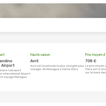
s
art
Haute saison
Prix moyen d´
avril
708 €
 Airport
avril est la période la plus chargée pour
Le prix moyen d'un billet Managua Santa
voyager de Managua à Santa Clara.
Clara est d´env
sur la base des
o International Airport
otre voyage Managua