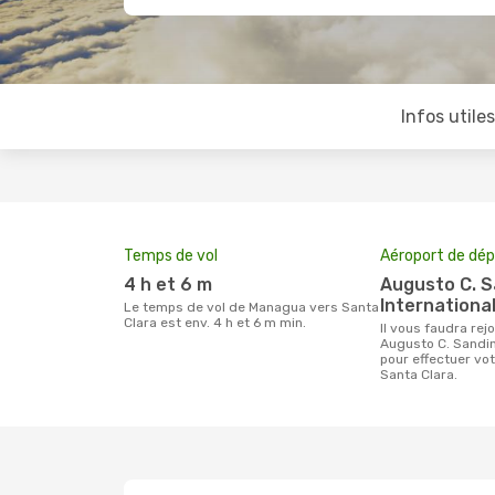
Infos utile
Temps de vol
Aéroport de dép
4 h et 6 m
Augusto C. Sandino
International
Le temps de vol de Managua vers Santa
Clara est env. 4 h et 6 m min.
Il vous faudra rejoindre l'aéroport
Augusto C. Sandin
pour effectuer v
Santa Clara.