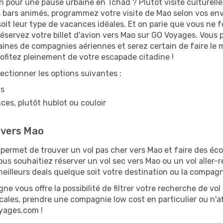
n pour une pause urbaine en Tchad ? Plutôt visite culturelle,
 bars animés, programmez votre visite de Mao selon vos envi
soit leur type de vacances idéales. Et on parie que vous ne 
servez votre billet d'avion vers Mao sur GO Voyages. Vous p
aines de compagnies aériennes et serez certain de faire le m
ofitez pleinement de votre escapade citadine !
lectionner les options suivantes :
ns
ces, plutôt hublot ou couloir
e vers Mao
ermet de trouver un vol pas cher vers Mao et faire des écon
vous souhaitiez réserver un vol sec vers Mao ou un vol aller-
illeurs deals quelque soit votre destination ou la compagn
ne vous offre la possibilité de filtrer votre recherche de vol 
scales, prendre une compagnie low cost en particulier ou n'af
oyages.com !