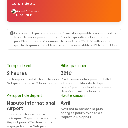
Lun. 7 Sept.
Airlink
1 Escale
MPM
- NLP
Les prix indiqués ci-dessous étaient disponibles au cours des
trois derniers jours pour la période spécifiée et ils ne doivent
pas être considérés comme le prix final offert. Veuillez noter
que la disponibilité et les prix sont susceptibles d’être modifiés.
Temps de vol
Billet pas cher
Pri
2 heures
321€
3
Le temps de vol de Maputo vers
Prix le moins cher pour un billet
Le prix moyen d'un billet Maputo
Nelspruit est env. 2 heures min.
aller simple Maputo Nelspruit
Nels
trouvé par nos clients au cours
ce p
des 72 dernières heures
dern
Aéroport de départ
Haute saison
Maputo International
avril
Airport
avril est la période la plus
chargée pour voyager de
Il vous faudra rejoindre
Maputo à Nelspruit.
l'aéroport Maputo International
Airport pour effectuer votre
voyage Maputo Nelspruit.