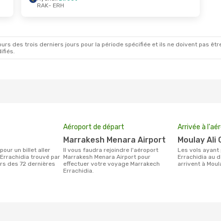
RAK
- ERH
Oct.
- Mar. 27 Oct.
Lun. 28 Sept.
- Dim.
Direct
Royal Air Maroc
1 Esc
RH
RAK
- ERH
Direct
Ryanair
Direct
AK
ERH
- RAK
rs des trois derniers jours pour la période spécifiée et ils ne doivent pas être
ifiés.
Aéroport de départ
Arrivée à l'aé
Marrakesh Menara Airport
Moulay Ali
Il vous faudra rejoindre l'aéroport
Les vols ayant pour destination
Errachidia trouvé par
Marrakesh Menara Airport pour
Errachidia au 
urs des 72 dernières
effectuer votre voyage Marrakech
arrivent à Moula
Errachidia.