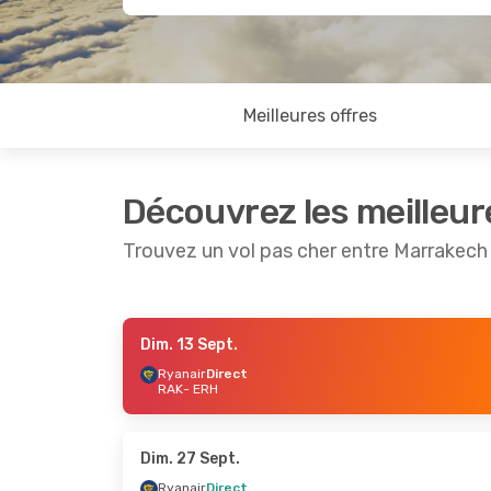
Meilleures offres
Découvrez les meilleur
Trouvez un vol pas cher entre Marrakech 
Dim. 13 Sept.
Dim. 6 Sept.
- Mar. 8 Sept.
Dim. 23 
Ryanair
Direct
RAK
- ERH
Ryanair
Direct
Ryanair
RAK
- ERH
RAK
- E
Ryanair
Direct
Ryanair
ERH
- RAK
ERH
- R
Dim. 27 Sept.
Ryanair
Direct