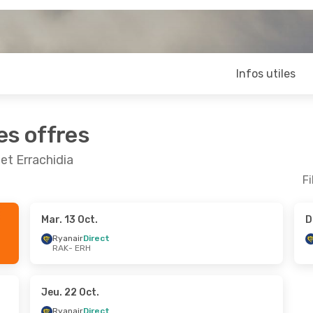
Infos utiles
es offres
et Errachidia
Fi
Mar. 13 Oct.
D
Août
- Jeu. 27 Août
Mar. 13 Oct.
- Mar. 2
Ryanair
Direct
RAK
- ERH
Direct
Ryanair
Direct
RH
RAK
- ERH
Direct
Ryanair
Direct
AK
ERH
- RAK
Jeu. 22 Oct.
Ryanair
Direct