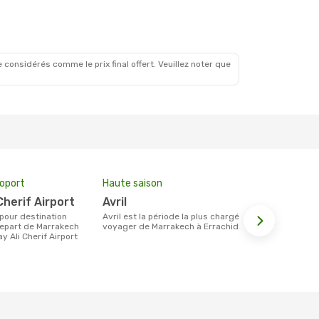
 4 Oct.
ale
 considérés comme le prix final offert. Veuillez noter que
roport
Haute saison
Compagnie
 Cherif Airport
avril
Ryanair
avril est la période la plus chargée pour
Les compagnie(s) aérienne(s)
depart de Marrakech
voyager de Marrakech à Errachidia.
effectuant d
y Ali Cherif Airport
Marrakech et