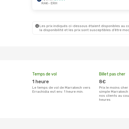
RAK
- ERH
Dim. 20 Sept.
- Jeu. 24 Sept.
Jeu. 22 
Ryanair
Direct
Ryanair
RAK
- ERH
RAK
- E
Ryanair
Direct
Ryanair
ERH
- RAK
ERH
- R
Les prix indiqués ci-dessous étaient disponibles au cou
la disponibilité et les prix sont susceptibles d’être mod
Temps de vol
Billet pas cher
1 heure
8€
Le temps de vol de Marrakech vers
Prix le moins cher pour un billet aller
Errachidia est env. 1 heure min.
simple Marrakech 
nos clients au co
heures