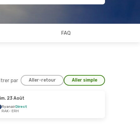
FAQ
ltrer par
Aller-retour
Aller simple
im. 23 Août
0 Oct.
Ryanair
Direct
RAK
- ERH