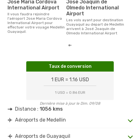
Jose Maria Cordova
José Joaquín de
Le prix moyen d'un billet
Mede
International Airport
Olmedo International
196 
Airport
Il vous faudra rejoindre
des 
l'aéroport Jose Maria Cordova
Les vols ayant pour destination
International Airport pour
Guayaquil au depart de Medellin
effectuer votre voyage Medellin
arrivent à José Joaquín de
Guayaquil.
Olmedo International Airport
Taux de conversion
1 EUR = 1.16 USD
1 USD = 0.86 EUR
Dernière mise à jour le Dim. 09/08
Distance :
1056 kms
Aéroports de Medellin
Aéroports de Guayaquil