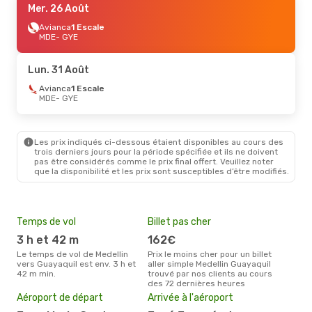
Mer. 26 Août
Avianca
1 Escale
MDE
- GYE
Lun. 31 Août
Avianca
1 Escale
MDE
- GYE
Les prix indiqués ci-dessous étaient disponibles au cours des
trois derniers jours pour la période spécifiée et ils ne doivent
pas être considérés comme le prix final offert. Veuillez noter
que la disponibilité et les prix sont susceptibles d’être modifiés.
Temps de vol
Billet pas cher
Hau
3 h et 42 m
162€
av
Le temps de vol de Medellin
Prix le moins cher pour un billet
avril est la période la plus
vers Guayaquil est env. 3 h et
aller simple Medellin Guayaquil
cha
42 m min.
trouvé par nos clients au cours
Mede
des 72 dernières heures
Pri
Aéroport de départ
Arrivée à l'aéroport
19