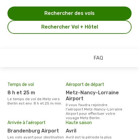
Rechercher des vols
Rechercher Vol + Hôtel
FAQ
Temps de vol
Aéroport de départ
Pri
8 h et 25 m
Metz-Nancy-Lorraine
7
Airport
Le temps de vol de Metz vers
Le prix moyen d'un billet Metz
Berlin est env. 8 h et 25 m min.
Berl
Il vous faudra rejoindre
prix
l'aéroport Metz-Nancy-Lorraine
dern
Airport pour effectuer votre
voyage Metz Berlin.
Arrivée à l'aéroport
Haute saison
Brandenburg Airport
avril
Les vols ayant pour destination
avril est la période la plus