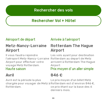
Rechercher des vols
Rechercher Vol + Hôtel
Aéroport de départ
Arrivée à l'aéroport
Mei
eff
Metz-Nancy-Lorraine
Rotterdam The Hague
rés
Airport
Airport
n
Il vous faudra rejoindre
Les vols ayant pour destination
l'aéroport Metz-Nancy-Lorraine
Rotterdam au depart de Metz
Selon les dernières données,
Airport pour effectuer votre
arrivent à Rotterdam The Hague
nov
voyage Metz Rotterdam.
Airport
usit
Haute saison
Prix moyen d´un aller simple
rése
des
avril
846 €
dép
avril est la période la plus
Le prix moyen d'un billet Metz
chargée pour voyager de Metz à
Rotterdam est d´environ 846 €,
Rotterdam.
ce prix étant sur la base des 6
derniers mois.