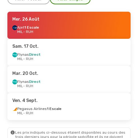
Jeu. 20 Août
Mer. 26 Août
- Sam. 29 Août
Flyadeal
Ajet
1 Escale
Direct
MIL
MIL
- RUH
- RUH
Flyadeal
Direct
RUH
- MIL
Sam. 17 Oct.
Lun. 14 Sept.
Flynas
Direct
- Sam. 19 Sept.
MIL
- RUH
Ajet
1 Escale
MIL
- RUH
Ajet
1 Escale
Mar. 20 Oct.
RUH
- MIL
Flynas
Direct
MIL
- RUH
Mar. 13 Oct.
- Sam. 17 Oct.
ITA Airways
1 Escale
Ven. 4 Sept.
MIL
- RUH
ITA Airways
1 Escale
Pegasus Airlines
1 Escale
RUH
- MIL
MIL
- RUH
Jeu. 1 Oct.
- Jeu. 8 Oct.
Les prix indiqués ci-dessous étaient disponibles au cours des
ITA Airways
1 Escale
trois derniers jours pour la période spécifiée et ils ne doivent