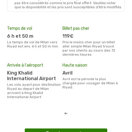
MIL
- RUH
pas être considérés comme le prix final offert. Veuillez noter
ITA Airways
1 Escale
que la disponibilité et les prix sont susceptibles d’être modifiés.
RUH
- MIL
Temps de vol
Billet pas cher
Com
6 h et 50 m
119€
Fl
Le temps de vol de Milan vers
Prix le moins cher pour un billet
Les compagnie(s) aérienne(s)
Riyad est env. 6 h et 50 m min.
aller simple Milan Riyad trouvé
effe
par nos clients au cours des 72
entr
dernières heures
Mei
eff
Arrivée à l'aéroport
Haute saison
rés
King Khalid
avril
fé
International Airport
avril est la période la plus
Selon les dernières données,
chargée pour voyager de Milan à
Les vols ayant pour destination
févr
Riyad.
Riyad au depart de Milan
usit
arrivent à King Khalid
rése
International Airport
dest
dépa