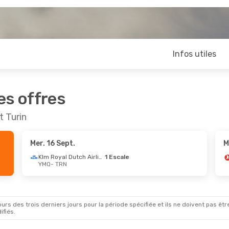
Infos utiles
es offres
t Turin
Mer. 16 Sept.
M
Klm Royal Dutch Airlines
1 Escale
YMQ
- TRN
rs des trois derniers jours pour la période spécifiée et ils ne doivent pas être
ifiés.