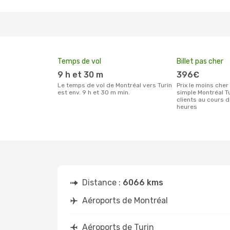
Temps de vol
Billet pas cher
9 h et 30 m
396€
Le temps de vol de Montréal vers Turin
Prix le moins cher pour un billet aller
est env. 9 h et 30 m min.
simple Montréal T
clients au cours 
heures
Distance :
6066 kms
Aéroports de Montréal
Aéroports de Turin