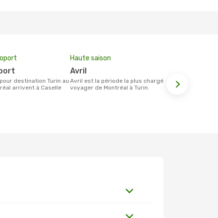
roport
Haute saison
Prix moyen 
rport
avril
754 €
avril est la période la plus chargée pour
Le prix moyen d'un billet Montréal Turin
éal arrivent à Caselle
voyager de Montréal à Turin.
est d´environ
base des 6 d