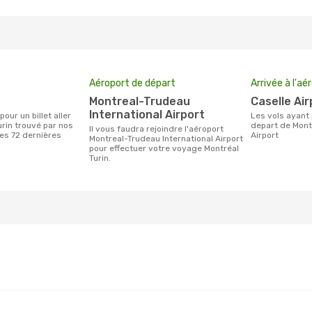
Aéroport de départ
Arrivée à l'aé
Montreal-Trudeau
Caselle Ai
International Airport
Les vols ayant pour destination Turin au
urin trouvé par nos
depart de Montr
Il vous faudra rejoindre l'aéroport
des 72 dernières
Airport
Montreal-Trudeau International Airport
pour effectuer votre voyage Montréal
Turin.