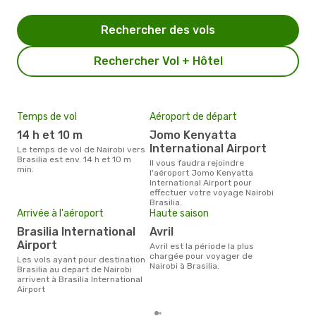
Rechercher des vols
Rechercher Vol + Hôtel
Temps de vol
Aéroport de départ
Pri
14 h et 10 m
Jomo Kenyatta
15
International Airport
Le temps de vol de Nairobi vers
Le prix moyen d'un billet Nairobi
Brasilia est env. 14 h et 10 m
Bras
Il vous faudra rejoindre
min.
prix
l'aéroport Jomo Kenyatta
dern
International Airport pour
effectuer votre voyage Nairobi
Brasilia.
Arrivée à l'aéroport
Haute saison
Brasilia International
avril
Airport
avril est la période la plus
chargée pour voyager de
Les vols ayant pour destination
Nairobi à Brasilia.
Brasilia au depart de Nairobi
arrivent à Brasilia International
Airport