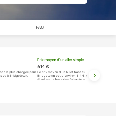
FAQ
Prix moyen d´un aller simple
Meilleur m
votre rése
614 €
octobre
Le prix moyen d'un billet Nassau
ssau à Bridgetown.
Bridgetown est d´environ 614 €, ce prix
Selon les dernières données, octobre
étant sur la base des 6 derniers mois.
est le momen
effectuer la
destination
de Nassau