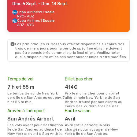
Dim. 6 Sept.
- Dim. 13 Sept.
Copa Airlines
1 Escale
NYC
- ADZ
Copa Airlines
1 Escale
ADZ
- NYC
Les prix indiqués ci-dessous étaient disponibles au cours des
trois derniers jours pour la période spécifiée et ils ne doivent
pas être considérés comme le prix final offert. Veuillez noter
que la disponibilité et les prix sont susceptibles d’être modifiés.
Temps de vol
Billet pas cher
Pri
7 h et 55 m
414€
4
Le temps de vol de New York
Prix le moins cher pour un billet
Le prix moyen d'un billet New
vers Île de San Andres est env. 7
aller simple New York Île de San
York
h et 55 m min.
Andres trouvé par nos clients au
´env
cours des 72 dernières heures
la b
Arrivée à l'aéroport
Haute saison
San Andrés Airport
avril
Les vols ayant pour destination
avril est la période la plus
Île de San Andres au depart de
chargée pour voyager de New
New York arrivent à San Andrés
York à Île de San Andres.