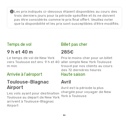
Les prix indiqués ci-dessous étaient disponibles au cours des
trois derniers jours pour la période spécifiée et ils ne doivent
pas être considérés comme le prix final offert. Veuillez noter
que la disponibilité et les prix sont susceptibles d’être modifiés.
Temps de vol
Billet pas cher
Pri
9 h et 40 m
285€
4
Le temps de vol de New York
Prix le moins cher pour un billet
Le prix moyen d'un billet New
vers Toulouse est env. 9 h et 40
aller simple New York Toulouse
York
m min.
trouvé par nos clients au cours
€, c
des 72 dernières heures
dern
Arrivée à l'aéroport
Haute saison
Toulouse-Blagnac
avril
Airport
avril est la période la plus
chargée pour voyager de New
Les vols ayant pour destination
York à Toulouse.
Toulouse au depart de New York
arrivent à Toulouse-Blagnac
Airport