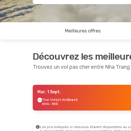
Meilleures offres
Découvrez les meilleur
Trouvez un vol pas cher entre Nha Tran
Mar. 1 Sept.
Ven. 4 Sept.
- Lun. 7 Sept.
Thai Vietjet Air
Direct
NHA
- BKK
Thai Airasia
Direct
NHA
- BKK
Thai Airasia
Direct
BKK
- NHA
Les prix indiqués ci-dessous étaient disponibles au cou