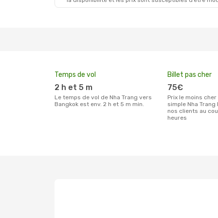
la disponibilité et les prix sont susceptibles d’être mod
Temps de vol
Billet pas cher
2 h et 5 m
75€
Le temps de vol de Nha Trang vers
Prix le moins cher pour un billet aller
Bangkok est env. 2 h et 5 m min.
simple Nha Trang 
nos clients au co
heures