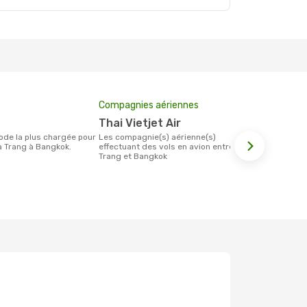
Compagnies aériennes
Prix moyen 
Thai Vietjet Air
119 €
Les compagnie(s) aérienne(s)
Le prix moyen d'un billet Nha Trang
 Trang à Bangkok.
effectuant des vols en avion entre Nha
Bangkok est 
Trang et Bangkok
étant sur la