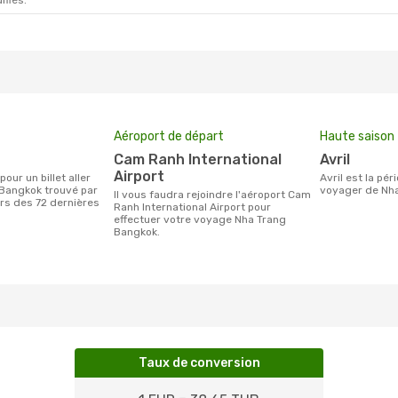
ifiés.
Aéroport de départ
Haute saison
Cam Ranh International
avril
Airport
avril est la période la plus chargée pour
Bangkok trouvé par
voyager de Nha
Il vous faudra rejoindre l'aéroport Cam
urs des 72 dernières
Ranh International Airport pour
effectuer votre voyage Nha Trang
Bangkok.
Taux de conversion