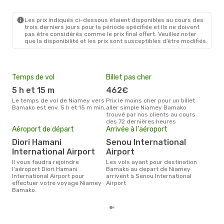
Les prix indiqués ci-dessous étaient disponibles au cours des
trois derniers jours pour la période spécifiée et ils ne doivent
pas être considérés comme le prix final offert. Veuillez noter
que la disponibilité et les prix sont susceptibles d’être modifiés.
Temps de vol
Billet pas cher
Hau
5 h et 15 m
462€
av
Le temps de vol de Niamey vers
Prix le moins cher pour un billet
avril est la période la plus
Bamako est env. 5 h et 15 m min.
aller simple Niamey Bamako
cha
trouvé par nos clients au cours
Nia
des 72 dernières heures
Pri
Aéroport de départ
Arrivée à l'aéroport
7
Diori Hamani
Senou International
Le prix moyen d'un billet Niamey
International Airport
Airport
Bam
prix
Il vous faudra rejoindre
Les vols ayant pour destination
dern
l'aéroport Diori Hamani
Bamako au depart de Niamey
International Airport pour
arrivent à Senou International
effectuer votre voyage Niamey
Airport
Bamako.