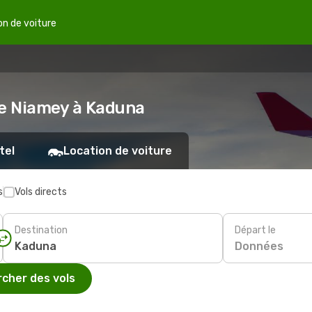
on de voiture
de Niamey à Kaduna
tel
Location de voiture
s
Vols directs
Destination
Départ le
Données
cher des vols