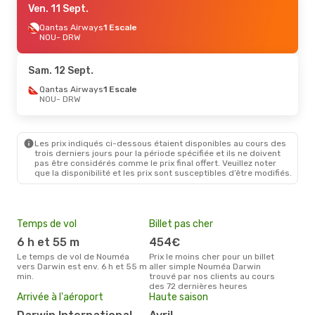
Ven. 11 Sept.
Qantas Airways
1 Escale
NOU
- DRW
Sam. 12 Sept.
Qantas Airways
1 Escale
NOU
- DRW
Les prix indiqués ci-dessous étaient disponibles au cours des
trois derniers jours pour la période spécifiée et ils ne doivent
pas être considérés comme le prix final offert. Veuillez noter
que la disponibilité et les prix sont susceptibles d’être modifiés.
Temps de vol
Billet pas cher
Pri
6 h et 55 m
454€
6
Le temps de vol de Nouméa
Prix le moins cher pour un billet
Le prix moyen d'un billet
vers Darwin est env. 6 h et 55 m
aller simple Nouméa Darwin
Nou
min.
trouvé par nos clients au cours
691 
des 72 dernières heures
des 
Arrivée à l'aéroport
Haute saison