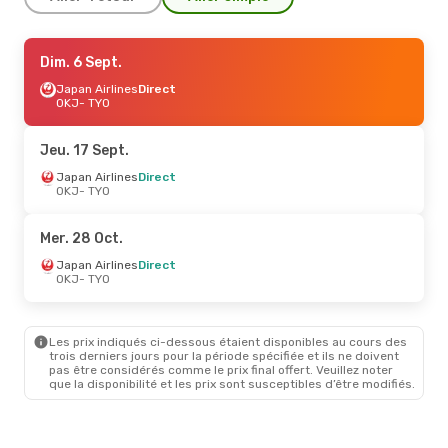
Jeu. 17 Sept.
Dim. 6 Sept.
- Jeu. 24 Sept.
Japan Airlines
Japan Airlines
Direct
Direct
OKJ
OKJ
- TYO
- TYO
Japan Airlines
Direct
TYO
- OKJ
Jeu. 17 Sept.
Japan Airlines
Direct
OKJ
- TYO
Mer. 28 Oct.
Japan Airlines
Direct
OKJ
- TYO
Les prix indiqués ci-dessous étaient disponibles au cours des
trois derniers jours pour la période spécifiée et ils ne doivent
pas être considérés comme le prix final offert. Veuillez noter
que la disponibilité et les prix sont susceptibles d’être modifiés.