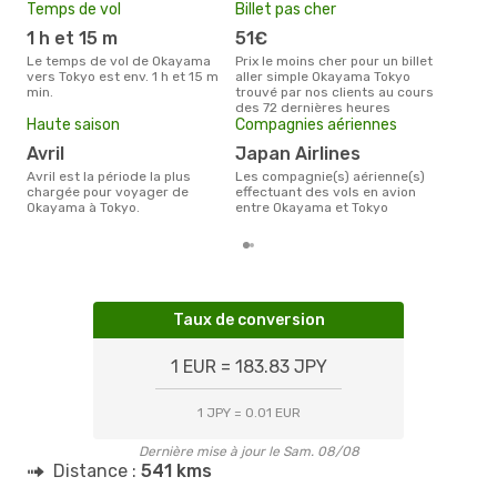
Temps de vol
Billet pas cher
Pri
1 h et 15 m
51€
10
Le temps de vol de Okayama
Prix le moins cher pour un billet
Le prix moyen d'un billet
vers Tokyo est env. 1 h et 15 m
aller simple Okayama Tokyo
Oka
min.
trouvé par nos clients au cours
105 
des 72 dernières heures
des 
Haute saison
Compagnies aériennes
avril
Japan Airlines
avril est la période la plus
Les compagnie(s) aérienne(s)
chargée pour voyager de
effectuant des vols en avion
Okayama à Tokyo.
entre Okayama et Tokyo
Taux de conversion
1 EUR = 183.83 JPY
1 JPY = 0.01 EUR
Dernière mise à jour le Sam. 08/08
Distance :
541 kms