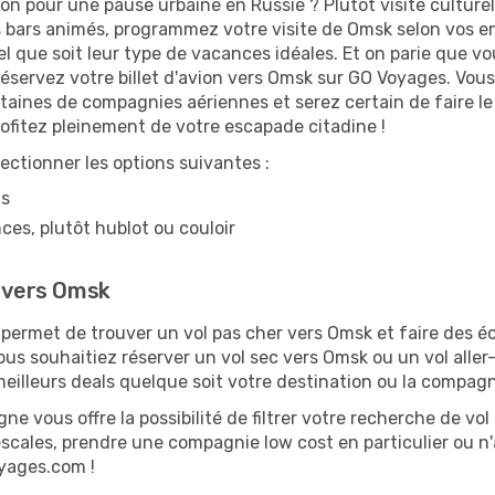
on pour une pause urbaine en Russie ? Plutôt visite culturell
 bars animés, programmez votre visite de Omsk selon vos env
el que soit leur type de vacances idéales. Et on parie que v
servez votre billet d'avion vers Omsk sur GO Voyages. Vous
taines de compagnies aériennes et serez certain de faire le
ofitez pleinement de votre escapade citadine !
lectionner les options suivantes :
ns
ces, plutôt hublot ou couloir
e vers Omsk
ermet de trouver un vol pas cher vers Omsk et faire des éco
vous souhaitiez réserver un vol sec vers Omsk ou un vol alle
illeurs deals quelque soit votre destination ou la compagn
ne vous offre la possibilité de filtrer votre recherche de vol 
escales, prendre une compagnie low cost en particulier ou n'
oyages.com !