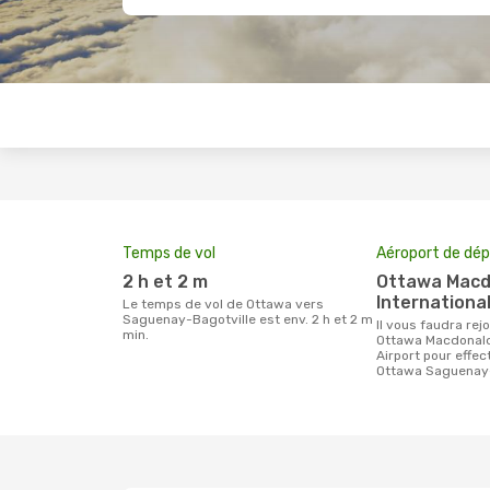
Temps de vol
Aéroport de dép
2 h et 2 m
Ottawa Macdonald-Cartier
International
Le temps de vol de Ottawa vers
Saguenay-Bagotville est env. 2 h et 2 m
Il vous faudra rejoindre l'aéroport
min.
Ottawa Macdonald-
Airport pour effe
Ottawa Saguenay-