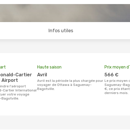
Infos utiles
art
Haute saison
Prix moyen d´
avril
566 €
 Airport
avril est la période la plus chargée pour
Le prix moyen d'un billet Ottawa
voyager de Ottawa à Saguenay-
Saguenay-Bagot
Bagotville.
€, ce prix étan
Cartier International
derniers mois.
ctuer votre voyage
Bagotville.