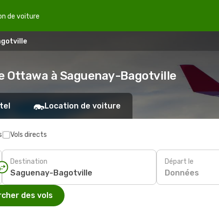
on de voiture
gotville
de Ottawa à Saguenay-Bagotville
tel
Location de voiture
s
Vols directs
Destination
Départ le
Données
cher des vols